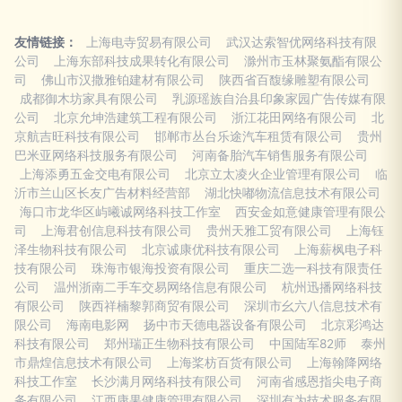
友情链接：
上海电寺贸易有限公司
武汉达索智优网络科技有限
公司
上海东部科技成果转化有限公司
滁州市玉林聚氨酯有限公
司
佛山市汉撒雅铂建材有限公司
陕西省百馥缘雕塑有限公司
成都御木坊家具有限公司
乳源瑶族自治县印象家园广告传媒有限
公司
北京允坤浩建筑工程有限公司
浙江花田网络有限公司
北
京航吉旺科技有限公司
邯郸市丛台乐途汽车租赁有限公司
贵州
巴米亚网络科技服务有限公司
河南备胎汽车销售服务有限公司
上海添勇五金交电有限公司
北京立太凌火企业管理有限公司
临
沂市兰山区长友广告材料经营部
湖北快嘟物流信息技术有限公司
海口市龙华区屿曦诚网络科技工作室
西安金如意健康管理有限公
司
上海君创信息科技有限公司
贵州天雅工贸有限公司
上海钰
泽生物科技有限公司
北京诚康优科技有限公司
上海薪枫电子科
技有限公司
珠海市银海投资有限公司
重庆二选一科技有限责任
公司
温州浙南二手车交易网络信息有限公司
杭州迅播网络科技
有限公司
陕西祥楠黎郭商贸有限公司
深圳市幺六八信息技术有
限公司
海南电影网
扬中市天德电器设备有限公司
北京彩鸿达
科技有限公司
郑州瑞正生物科技有限公司
中国陆军82师
泰州
市鼎煌信息技术有限公司
上海桨枋百货有限公司
上海翰降网络
科技工作室
长沙满月网络科技有限公司
河南省感恩指尖电子商
务有限公司
江西康果健康管理有限公司
深圳有为技术服务有限