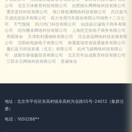
公司
北京万体教育科技有限公司
合肥猫头鹰网络科技有限公司
重庆直径科技有限公司
海口睿筱渊网络科技有限公司
武汉嘉为
天成信息技术有限公司
程力专用汽车股份有限公司销售十二分公
司
天气预报
四川鸿门科技有限公司
仙游县亿诚电子商务有限
公司
绍兴樱未网络科技有限公司
上海胜艾拓电子商务有限公司
周易算命
天津凯利通钢铁有限公司
河北鼎迅网络科技发展有限
公司
沈阳哈电族电子有限公司
南通庭瑞管道疏通服务有限公司
魔幻蓝天科技发展（北京）有限公司
杭州飞硕网络科技有限公
司
成都市泰瑞鑫投资有限公司
北京百年自成教育科技有限公司
江苏永元网络科技有限公司
君威袜业
地址：北京市平谷区东高村镇东高村兴业路55号-24012（集群注
册）
电话：1650288**